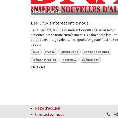
Mickaël Wenger
Les DNA s'intéressent à nous !
Le 24 juin 2024, les DNA (Dernières Nouvelles d'Alsace) seront
présentes lors de notre entraînement. Il s'agira de réaliser une
partie de reportage vidéo sur les sports "originaux" qui ne ser
pas p...
DNA
Presse
Quirin Bena
canne de combat
démonstration
interview
événement
3 juin 2024
Page d'accueil
Contactez-nous
+3